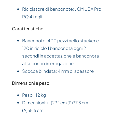
Riciclatore di banconote: JCM UBA Pro
RQ 4 tagli
Caratteristiche
Banconote: 400 pezzi nello stacker e
120 in riciclo 1 banconota ogni 2
secondi in accettazione e banconota
al secondo in erogazione
Scocca blindata: 4 mm di spessore
Dimensioni
e peso
Peso: 42 kg
Dimensioni: (L)23,1 cm (P)37,8 cm
(A)58,6 cm