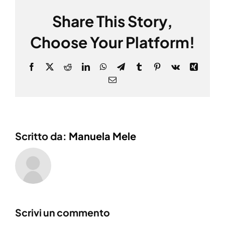
Share This Story,
Choose Your Platform!
Facebook
X
Reddit
LinkedIn
WhatsApp
Telegram
Tumblr
Pinterest
Vk
Xing
Email
Scritto da:
Manuela Mele
Scrivi un commento