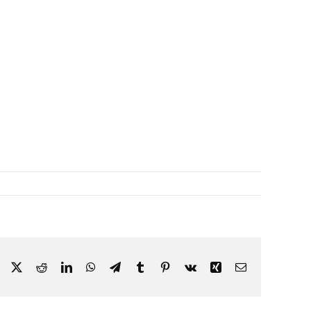
Facebook
X
Reddit
LinkedIn
WhatsApp
Telegram
Tumblr
Pinterest
Vk
Xing
Email