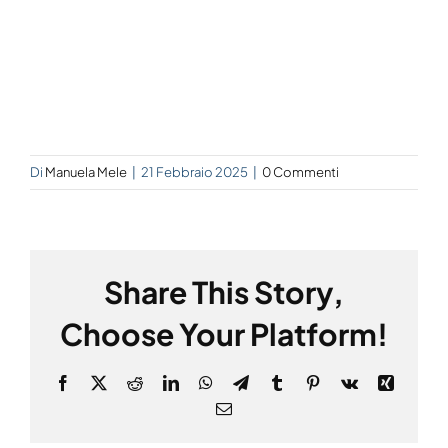
Di
Manuela Mele
|
21 Febbraio 2025
|
0 Commenti
Share This Story,
Choose Your Platform!
Facebook
X
Reddit
LinkedIn
WhatsApp
Telegram
Tumblr
Pinterest
Vk
Xing
Email