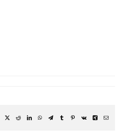
Facebook
X
Reddit
LinkedIn
WhatsApp
Telegram
Tumblr
Pinterest
Vk
Xing
Email