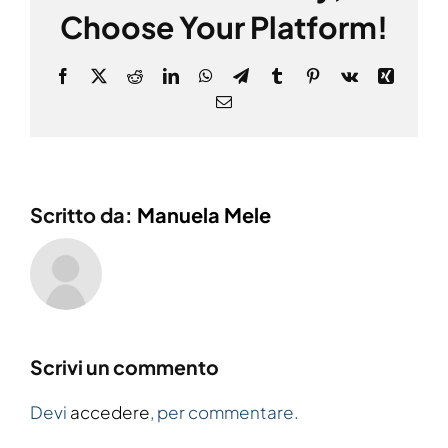
Choose Your Platform!
Facebook
X
Reddit
LinkedIn
WhatsApp
Telegram
Tumblr
Pinterest
Vk
Xing
Email
Scritto da:
Manuela Mele
Scrivi un commento
Devi
accedere
, per commentare.