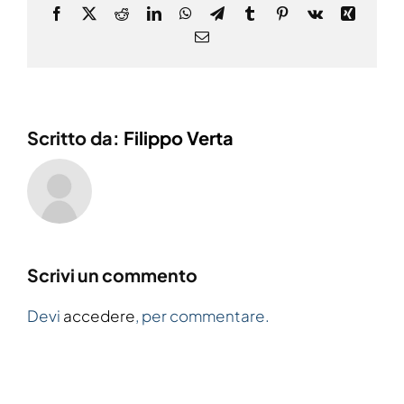
Facebook
X
Reddit
LinkedIn
WhatsApp
Telegram
Tumblr
Pinterest
Vk
Xing
Email
Scritto da:
Filippo Verta
Scrivi un commento
Devi
accedere
, per commentare.