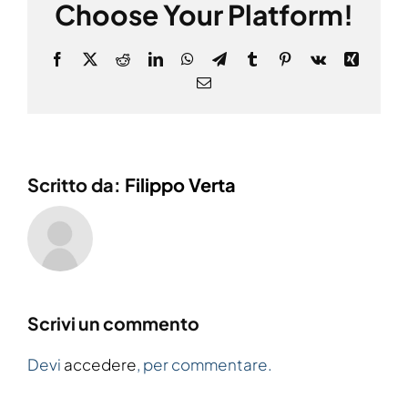
Choose Your Platform!
Facebook
X
Reddit
LinkedIn
WhatsApp
Telegram
Tumblr
Pinterest
Vk
Xing
Email
Scritto da:
Filippo Verta
Scrivi un commento
Devi
accedere
, per commentare.