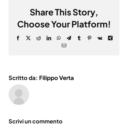
Share This Story,
Choose Your Platform!
Facebook
X
Reddit
LinkedIn
WhatsApp
Telegram
Tumblr
Pinterest
Vk
Xing
Email
Scritto da:
Filippo Verta
Scrivi un commento