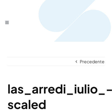
Salta
al
contenuto
Toggle
Navigation
Home
Prodotti
Precedente
Servizi
las_arredi_iulio_
Chi siamo?
scaled
Contattaci