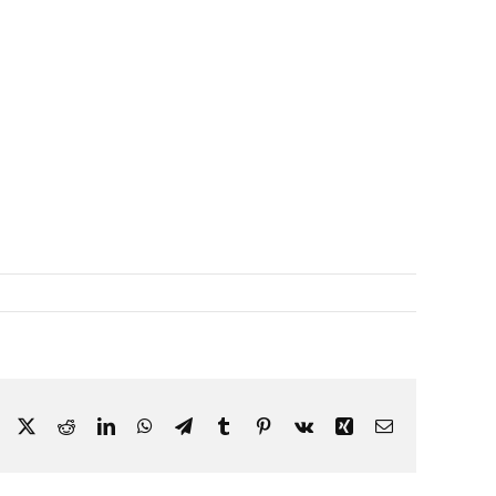
Facebook
X
Reddit
LinkedIn
WhatsApp
Telegram
Tumblr
Pinterest
Vk
Xing
Email