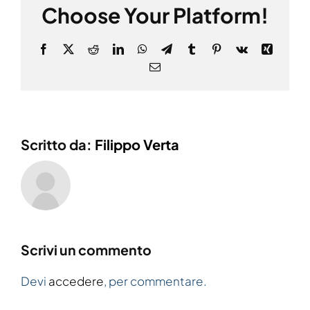
Choose Your Platform!
Facebook
X
Reddit
LinkedIn
WhatsApp
Telegram
Tumblr
Pinterest
Vk
Xing
Email
Scritto da:
Filippo Verta
Scrivi un commento
Devi
accedere
, per commentare.