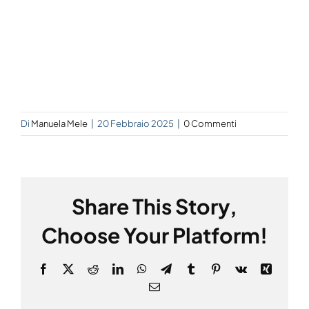
Di
Manuela Mele
|
20 Febbraio 2025
|
0 Commenti
Share This Story,
Choose Your Platform!
Facebook
X
Reddit
LinkedIn
WhatsApp
Telegram
Tumblr
Pinterest
Vk
Xing
Email