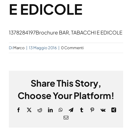
E EDICOLE
1378284197Brochure BAR, TABACCHI E EDICOLE
Di
Marco
|
13 Maggio 2016
|
0 Commenti
Share This Story,
Choose Your Platform!
Facebook
X
Reddit
LinkedIn
WhatsApp
Telegram
Tumblr
Pinterest
Vk
Xing
Email