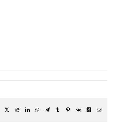
Facebook
X
Reddit
LinkedIn
WhatsApp
Telegram
Tumblr
Pinterest
Vk
Xing
Email