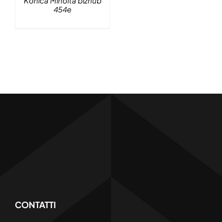
Konica Minolta bizhub
454e
CONTATTI