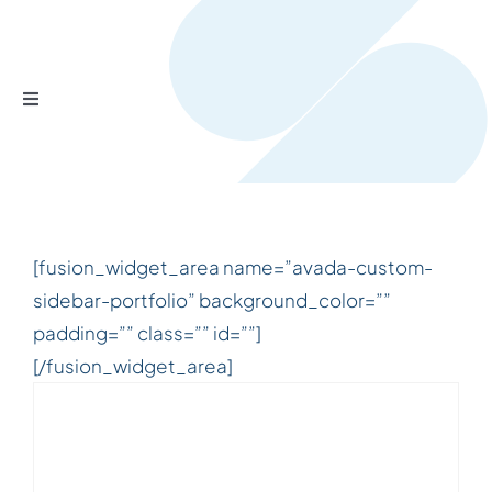
Salta
al
contenuto
Toggle
Navigation
Home
Prodotti
[fusion_widget_area name=”avada-custom-
sidebar-portfolio” background_color=””
Servizi
padding=”” class=”” id=””]
[/fusion_widget_area]
Chi siamo?
Contattaci