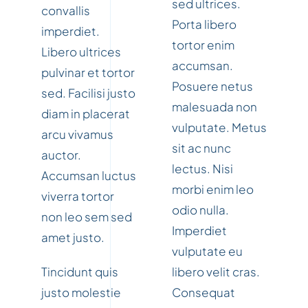
sed ultrices.
convallis
Porta libero
imperdiet.
tortor enim
Libero ultrices
accumsan.
pulvinar et tortor
Posuere netus
sed. Facilisi justo
malesuada non
diam in placerat
vulputate. Metus
arcu vivamus
sit ac nunc
auctor.
lectus. Nisi
Accumsan luctus
morbi enim leo
viverra tortor
odio nulla.
non leo sem sed
Imperdiet
amet justo.
vulputate eu
Tincidunt quis
libero velit cras.
justo molestie
Consequat