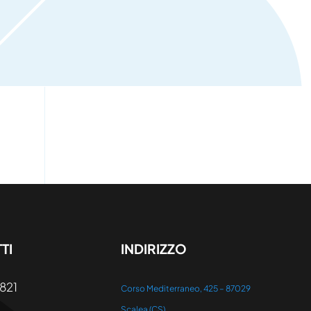
TI
INDIRIZZO
821
Corso Mediterraneo, 425 – 87029
Scalea (CS)