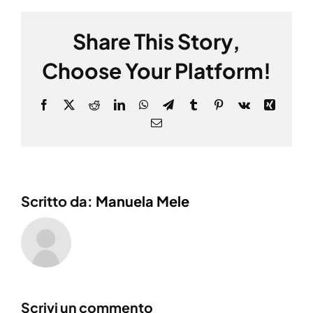
Share This Story,
Choose Your Platform!
Facebook
X
Reddit
LinkedIn
WhatsApp
Telegram
Tumblr
Pinterest
Vk
Xing
Email
Scritto da:
Manuela Mele
Scrivi un commento