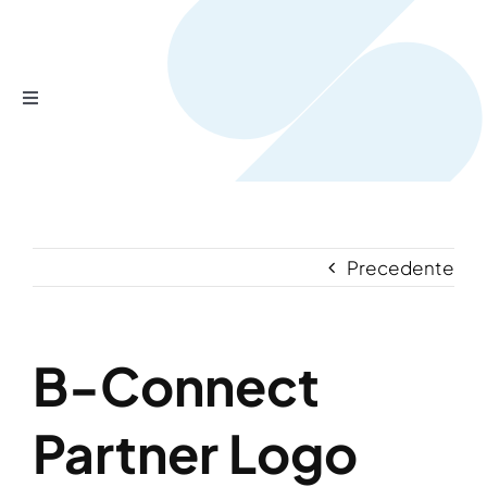
Salta
al
contenuto
Toggle
Navigation
Home
Prodotti
Precedente
Servizi
B-Connect
Chi siamo?
Partner Logo
Contattaci