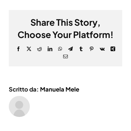
Share This Story,
Choose Your Platform!
Facebook
X
Reddit
LinkedIn
WhatsApp
Telegram
Tumblr
Pinterest
Vk
Xing
Email
Scritto da:
Manuela Mele