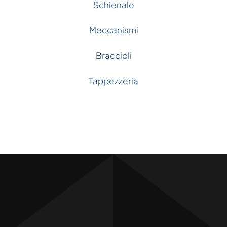
Schienale
Meccanismi
Braccioli
Tappezzeria