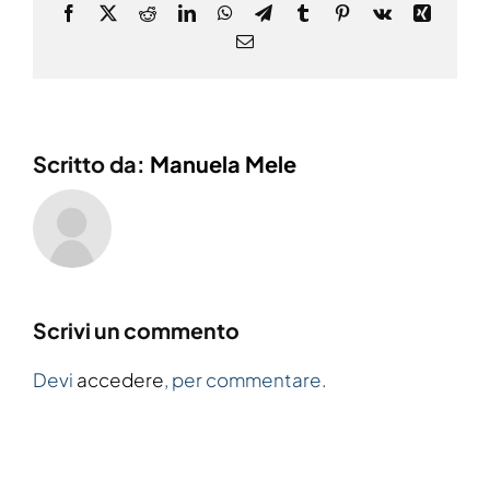
Facebook
X
Reddit
LinkedIn
WhatsApp
Telegram
Tumblr
Pinterest
Vk
Xing
Email
Scritto da:
Manuela Mele
Scrivi un commento
Devi
accedere
, per commentare.