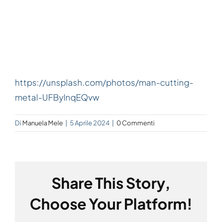
https://unsplash.com/photos/man-cutting-
metal-UFByInqEQvw
Di
Manuela Mele
|
5 Aprile 2024
|
0 Commenti
Share This Story,
Choose Your Platform!