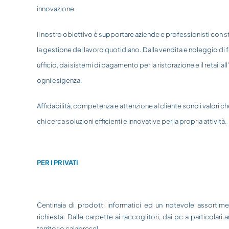
innovazione.
Il nostro obiettivo è supportare aziende e professionisti con s
la gestione del lavoro quotidiano. Dalla vendita e noleggio di
ufficio, dai sistemi di pagamento per la ristorazione e il retail al
ogni esigenza.
Affidabilità, competenza e attenzione al cliente sono i valori c
chi cerca soluzioni efficienti e innovative per la propria attività.
PER I PRIVATI
Centinaia di prodotti informatici ed un notevole assortimen
richiesta. Dalle carpette ai raccoglitori, dai pc a particolari 
territorio calabrese!