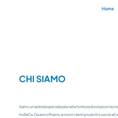
Salta
Home
al
contenuto
CHI SIAMO
Siamo un’azienda specializzata nella fornitura di soluzioni tecno
HoReCa. Da anni offriamo ai nostri clienti prodotti e servizi all’