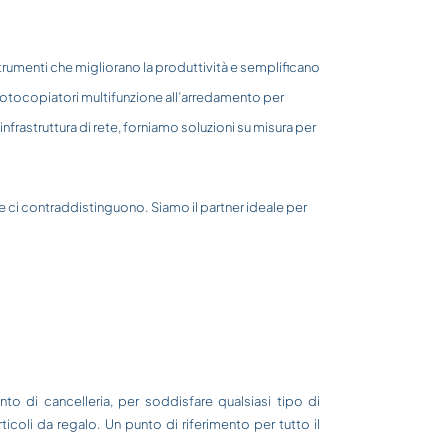
trumenti che migliorano la produttività e semplificano
 fotocopiatori multifunzione all’arredamento per
l’infrastruttura di rete, forniamo soluzioni su misura per
he ci contraddistinguono. Siamo il partner ideale per
to di cancelleria, per soddisfare qualsiasi tipo di
articoli da regalo. Un punto di riferimento per tutto il