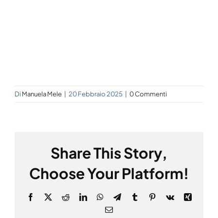
Di
Manuela Mele
|
20 Febbraio 2025
|
0 Commenti
Share This Story,
Choose Your Platform!
Facebook
X
Reddit
LinkedIn
WhatsApp
Telegram
Tumblr
Pinterest
Vk
Xing
Email