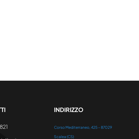
TI
INDIRIZZO
821
Corso Mediterraneo, 425 – 87029
Scalea (CS)