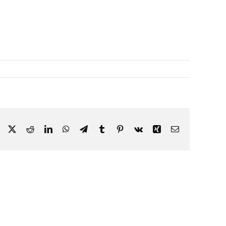
Facebook
X
Reddit
LinkedIn
WhatsApp
Telegram
Tumblr
Pinterest
Vk
Xing
Email